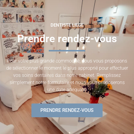
DENTISTE LIEGE
Prendre rendez-vous
Pour votre plus grande commodité, nous vous proposons
de sélectionner le moment le plus approprié pour effectuer
vos soins dentaires dans notre cabinet. Remplissez
simplement notre formulaire et nous vous proposerons
une date adéquate.
PRENDRE RENDEZ-VOUS