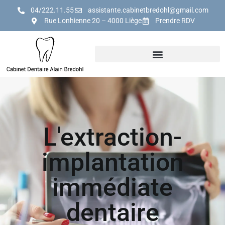
04/222.11.55
assistante.cabinetbredohl@gmail.com
Rue Lonhienne 20 – 4000 Liège
Prendre RDV
L'extraction-
implantation
immédiate
dentaire​