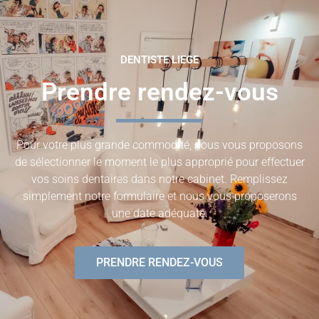
DENTISTE LIEGE
Prendre rendez-vous
Pour votre plus grande commodité, nous vous proposons
de sélectionner le moment le plus approprié pour effectuer
vos soins dentaires dans notre cabinet. Remplissez
simplement notre formulaire et nous vous proposerons
une date adéquate.
PRENDRE RENDEZ-VOUS