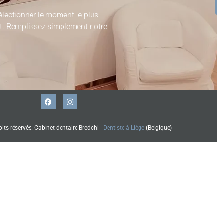
lectionner le moment le plus
et. Remplissez simplement notre
its réservés. Cabinet dentaire Bredohl |
Dentiste à Liège
(Belgique)