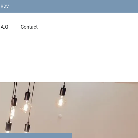
 RDV
.A.Q
Contact