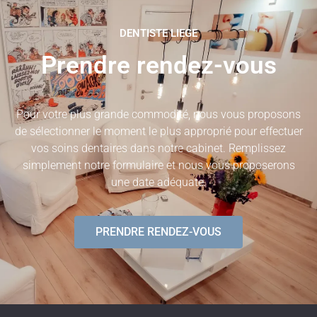
DENTISTE LIEGE
Prendre rendez-vous
Pour votre plus grande commodité, nous vous proposons
de sélectionner le moment le plus approprié pour effectuer
vos soins dentaires dans notre cabinet. Remplissez
simplement notre formulaire et nous vous proposerons
une date adéquate.
PRENDRE RENDEZ-VOUS