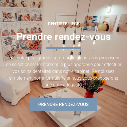
DENTISTE LIEGE
Prendre rendez-vous
Pour votre plus grande commodité, nous vous proposons
de sélectionner le moment le plus approprié pour effectuer
vos soins dentaires dans notre cabinet. Remplissez
simplement notre formulaire et nous vous proposerons
une date adéquate.
PRENDRE RENDEZ-VOUS